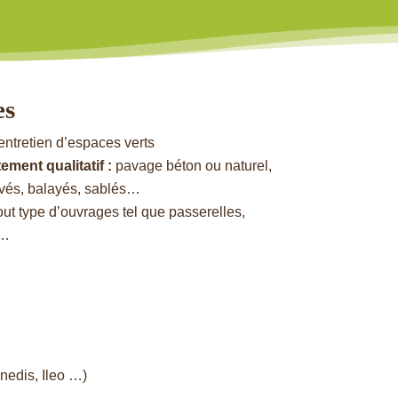
es
entretien d’espaces verts
ement qualitatif :
pavage béton ou naturel,
ivés, balayés, sablés…
out type d’ouvrages tel que passerelles,
s…
Inedis, Ileo …)